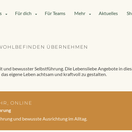
s
Für dich
Für Teams
Mehr
Aktuelles
Sh
 WOHLBEFINDEN ÜBERNEHMEN
it und bewusster Selbstführung. Die Lebensliebe Angebote in dies
as eigene Leben achtsam und kraftvoll zu gestalten.
UHR, ONLINE
hrung
ührung und bewusste Ausrichtung im Alltag.