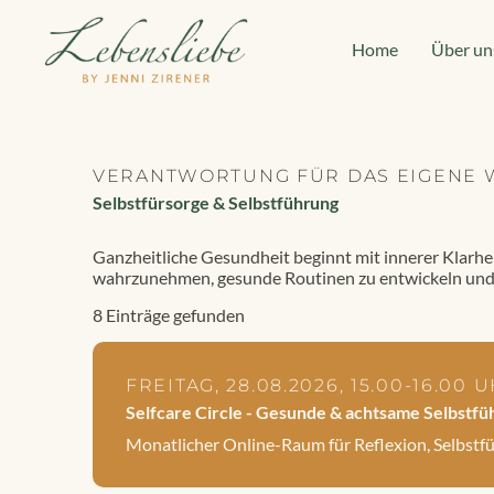
Home
Über un
VERANTWORTUNG FÜR DAS EIGENE
Selbstfürsorge & Selbstführung
Ganzheitliche Gesundheit beginnt mit innerer Klarhe
wahrzunehmen, gesunde Routinen zu entwickeln und d
8 Einträge gefunden
FREITAG, 28.08.2026, 15.00-16.00 
Selfcare Circle - Gesunde & achtsame Selbstfü
Monatlicher Online-Raum für Reflexion, Selbstf