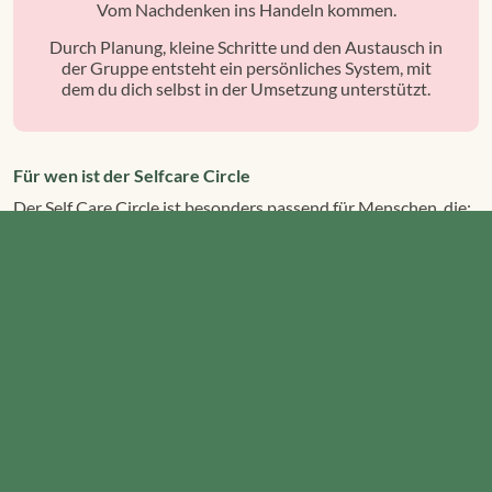
Vom Nachdenken ins Handeln kommen.
Durch Planung, kleine Schritte und den Austausch in
der Gruppe entsteht ein persönliches System, mit
dem du dich selbst in der Umsetzung unterstützt.
Für wen ist der Selfcare Circle
Der Self Care Circle ist besonders passend für Menschen, die:
die Verantwortung für sich und ihre bewusste
Selbstführung übernehmen wollen
selbstständig, in Führungspositionen oder als Team
arbeiten
sich regelmäßig, verbindlich Zeit für sich selbst nehmen
möchten
bewusst Räume, in denen sie ihre Bedürfnisse besser
wahrnehmen und verstehen können, schaffen wollen
neue Impulse für Selbstfürsorge und gesunde
Selbstführung suchen
von der Kraft des Austausches mit anderen Menschen
profitieren möchten