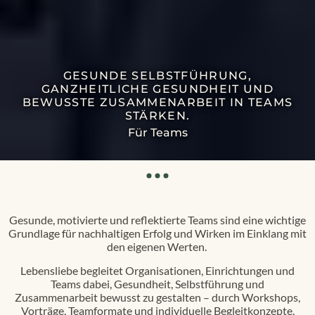
GESUNDE SELBSTFÜHRUNG,
GANZHEITLICHE GESUNDHEIT UND
BEWUSSTE ZUSAMMENARBEIT IN TEAMS
STÄRKEN.
Für Teams
Gesunde, motivierte und reflektierte Teams sind eine wichtige
Grundlage für nachhaltigen Erfolg und Wirken im Einklang mit
den eigenen Werten.
Lebensliebe begleitet Organisationen, Einrichtungen und
Teams dabei, Gesundheit, Selbstführung und
Zusammenarbeit bewusst zu gestalten – durch Workshops,
Vorträge, Teamformate und individuelle Begleitkonzepte.