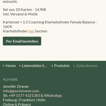
wünscht.
Set von 10 Karten - 14,90€
inkl. Versand & MwSt.
Kartenset + 1:1 Coaching Klarheitsfinder Female Balance -
160 €
Klarheitsfinder
hier
buchen
Per Email bestellen
Home
Lebensliebe Shop
Produkte
Zykluskarten
Kontakt
Jennifer Zirener
info@jennizirener.com
Tel.
+49 1577 4321383
&
WhatsApp
Freiburg | Frankfurt | Köln
Online & Präsenz