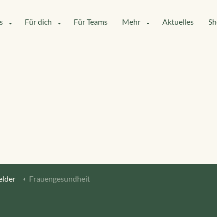
s
Für dich
Für Teams
Mehr
Aktuelles
Sh
lder
Frauengesundheit