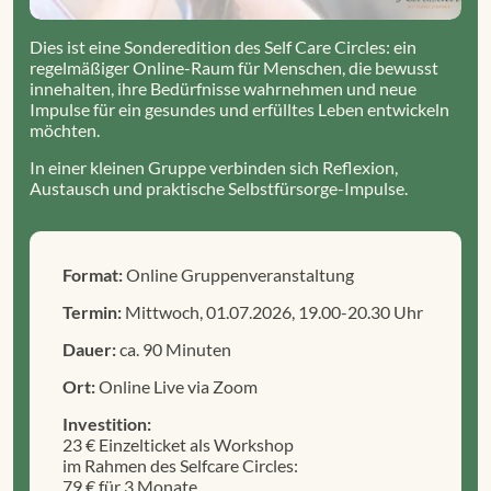
Dies ist eine Sonderedition des Self Care Circles: ein
regelmäßiger Online-Raum für Menschen, die bewusst
innehalten, ihre Bedürfnisse wahrnehmen und neue
Impulse für ein gesundes und erfülltes Leben entwickeln
möchten.
In einer kleinen Gruppe verbinden sich Reflexion,
Austausch und praktische Selbstfürsorge-Impulse.
Format:
Online Gruppenveranstaltung
Termin:
Mittwoch, 01.07.2026, 19.00-20.30 Uhr
Dauer:
ca. 90 Minuten
Ort:
Online Live via Zoom
Investition:
23 € Einzelticket als Workshop
im Rahmen des Selfcare Circles:
79 € für 3 Monate