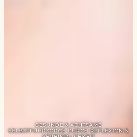
GESUNDE & ACHTSAME
SELBSTFÜHRSORGE DURCH REFLEXION &
VERBINDLICHKEIT