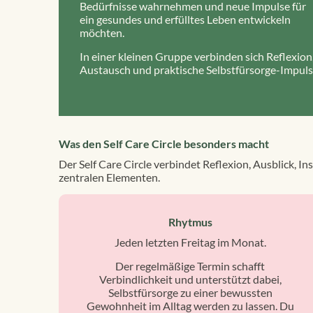
Bedürfnisse wahrnehmen und neue Impulse für
ein gesundes und erfülltes Leben entwickeln
möchten.
In einer kleinen Gruppe verbinden sich Reflexion
Austausch und praktische Selbstfürsorge-Impuls
Was den Self Care Circle besonders macht
Der Self Care Circle verbindet Reflexion, Ausblick, 
zentralen Elementen.
Rhytmus
Jeden letzten Freitag im Monat.
Der regelmäßige Termin schafft
Verbindlichkeit und unterstützt dabei,
Selbstfürsorge zu einer bewussten
Gewohnheit im Alltag werden zu lassen. Du