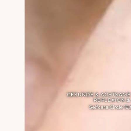
GESUNDE & ACHTSAME
REFLEXION &
Selfcare Circle 19