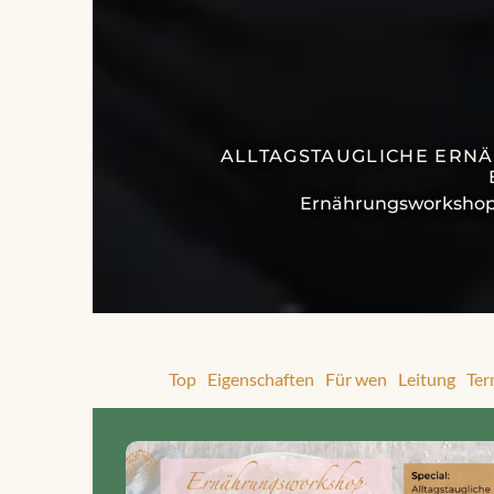
ALLTAGSTAUGLICHE ERN
Ernährungsworkshop 2
Top
Eigenschaften
Für wen
Leitung
Ter